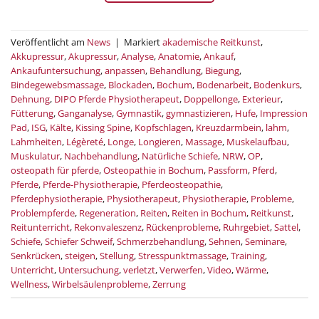
Veröffentlicht am
News
|
Markiert
akademische Reitkunst
,
Akkupressur
,
Akupressur
,
Analyse
,
Anatomie
,
Ankauf
,
Ankaufuntersuchung
,
anpassen
,
Behandlung
,
Biegung
,
Bindegewebsmassage
,
Blockaden
,
Bochum
,
Bodenarbeit
,
Bodenkurs
,
Dehnung
,
DIPO Pferde Physiotherapeut
,
Doppellonge
,
Exterieur
,
Fütterung
,
Ganganalyse
,
Gymnastik
,
gymnastizieren
,
Hufe
,
Impression
Pad
,
ISG
,
Kälte
,
Kissing Spine
,
Kopfschlagen
,
Kreuzdarmbein
,
lahm
,
Lahmheiten
,
Légèreté
,
Longe
,
Longieren
,
Massage
,
Muskelaufbau
,
Muskulatur
,
Nachbehandlung
,
Natürliche Schiefe
,
NRW
,
OP
,
osteopath für pferde
,
Osteopathie in Bochum
,
Passform
,
Pferd
,
Pferde
,
Pferde-Physiotherapie
,
Pferdeosteopathie
,
Pferdephysiotherapie
,
Physiotherapeut
,
Physiotherapie
,
Probleme
,
Problempferde
,
Regeneration
,
Reiten
,
Reiten in Bochum
,
Reitkunst
,
Reitunterricht
,
Rekonvaleszenz
,
Rückenprobleme
,
Ruhrgebiet
,
Sattel
,
Schiefe
,
Schiefer Schweif
,
Schmerzbehandlung
,
Sehnen
,
Seminare
,
Senkrücken
,
steigen
,
Stellung
,
Stresspunktmassage
,
Training
,
Unterricht
,
Untersuchung
,
verletzt
,
Verwerfen
,
Video
,
Wärme
,
Wellness
,
Wirbelsäulenprobleme
,
Zerrung