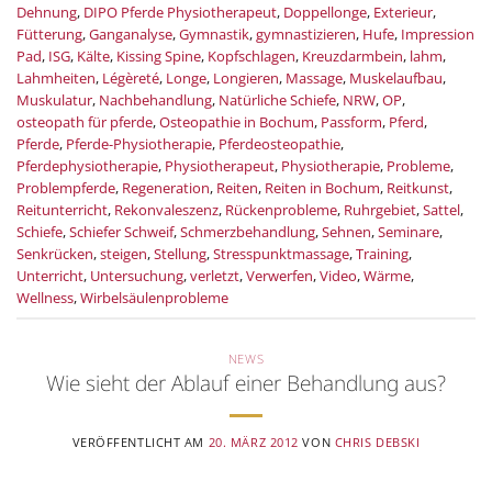
Dehnung
,
DIPO Pferde Physiotherapeut
,
Doppellonge
,
Exterieur
,
Fütterung
,
Ganganalyse
,
Gymnastik
,
gymnastizieren
,
Hufe
,
Impression
Pad
,
ISG
,
Kälte
,
Kissing Spine
,
Kopfschlagen
,
Kreuzdarmbein
,
lahm
,
Lahmheiten
,
Légèreté
,
Longe
,
Longieren
,
Massage
,
Muskelaufbau
,
Muskulatur
,
Nachbehandlung
,
Natürliche Schiefe
,
NRW
,
OP
,
osteopath für pferde
,
Osteopathie in Bochum
,
Passform
,
Pferd
,
Pferde
,
Pferde-Physiotherapie
,
Pferdeosteopathie
,
Pferdephysiotherapie
,
Physiotherapeut
,
Physiotherapie
,
Probleme
,
Problempferde
,
Regeneration
,
Reiten
,
Reiten in Bochum
,
Reitkunst
,
Reitunterricht
,
Rekonvaleszenz
,
Rückenprobleme
,
Ruhrgebiet
,
Sattel
,
Schiefe
,
Schiefer Schweif
,
Schmerzbehandlung
,
Sehnen
,
Seminare
,
Senkrücken
,
steigen
,
Stellung
,
Stresspunktmassage
,
Training
,
Unterricht
,
Untersuchung
,
verletzt
,
Verwerfen
,
Video
,
Wärme
,
Wellness
,
Wirbelsäulenprobleme
NEWS
Wie sieht der Ablauf einer Behandlung aus?
VERÖFFENTLICHT AM
20. MÄRZ 2012
VON
CHRIS DEBSKI