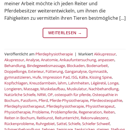
meiner Arbeit möchte ich jeden Reiter und
Pferdebesitzer weiterentwickeln, um ihnen die
Fähigkeiten zu vermitteln ihren Tieren bestmögliche […]
WEITERLESEN
→
Veröffentlicht am
Pferdephysiotherapie
|
Markiert
Akkupressur
,
Akupressur
,
Analyse
,
Anatomie
,
Ankaufuntersuchung
,
anpassen
,
Behandlung
,
Bindegewebsmassage
,
Blockaden
,
Bodenarbeit
,
Doppellonge
,
Exterieur
,
Fütterung
,
Ganganalyse
,
Gymnastik
,
gymnastizieren
,
Hufe
,
Impression Pad
,
ISG
,
Kälte
,
Kissing Spine
,
Kopfschlagen
,
Kreuzdarmbein
,
lahm
,
Lahmheiten
,
Légèreté
,
Longe
,
Longieren
,
Massage
,
Muskelaufbau
,
Muskulatur
,
Nachbehandlung
,
Natürliche Schiefe
,
NRW
,
OP
,
osteopath für pferde
,
Osteopathie in
Bochum
,
Passform
,
Pferd
,
Pferde-Physiotherapie
,
Pferdeosteopathie
,
Pferdephysiotherapeut
,
Pferdephysiotherapie
,
Physiotherapeut
,
Physiotherapie
,
Probleme
,
Problempferde
,
Regeneration
,
Reiten
,
Reiten in Bochum
,
Reitkunst
,
Reitunterricht
,
Rekonvaleszenz
,
Rückenprobleme
,
Ruhrgebiet
,
Sattel
,
Schiefe
,
Schiefer Schweif
,
Schmerzbehandlung
,
Sehnen
,
Seminare
,
Senkrücken
,
steigen
,
Stellung
,