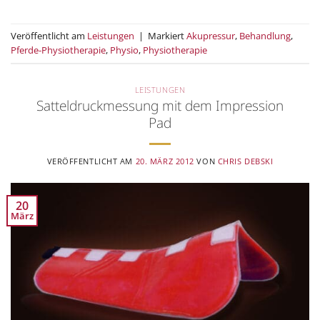
Veröffentlicht am
Leistungen
|
Markiert
Akupressur
,
Behandlung
,
Pferde-Physiotherapie
,
Physio
,
Physiotherapie
LEISTUNGEN
Satteldruckmessung mit dem Impression
Pad
VERÖFFENTLICHT AM
20. MÄRZ 2012
VON
CHRIS DEBSKI
20
März