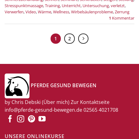
Stresspunktmassage
,
Training
,
Unterricht
,
Untersuchung
,
verletzt
,
Verwerfen
,
Video
,
Wärme
,
Wellness
,
Wirbelsäulenprobleme
,
Zerrung
1
Kommentar
1
2
PFERDE GESUND BEWEGEN
by Chris Debski
(Über mich)
Zur Kontaktseite
info@pferde-gesund-bewegen.de
02565 4021708
UNSERE ONLINEKURSE