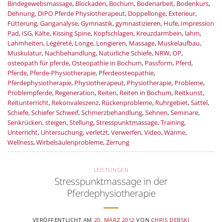
Bindegewebsmassage
,
Blockaden
,
Bochum
,
Bodenarbeit
,
Bodenkurs
,
Dehnung
,
DIPO Pferde Physiotherapeut
,
Doppellonge
,
Exterieur
,
Fütterung
,
Ganganalyse
,
Gymnastik
,
gymnastizieren
,
Hufe
,
Impression
Pad
,
ISG
,
Kälte
,
Kissing Spine
,
Kopfschlagen
,
Kreuzdarmbein
,
lahm
,
Lahmheiten
,
Légèreté
,
Longe
,
Longieren
,
Massage
,
Muskelaufbau
,
Muskulatur
,
Nachbehandlung
,
Natürliche Schiefe
,
NRW
,
OP
,
osteopath für pferde
,
Osteopathie in Bochum
,
Passform
,
Pferd
,
Pferde
,
Pferde-Physiotherapie
,
Pferdeosteopathie
,
Pferdephysiotherapie
,
Physiotherapeut
,
Physiotherapie
,
Probleme
,
Problempferde
,
Regeneration
,
Reiten
,
Reiten in Bochum
,
Reitkunst
,
Reitunterricht
,
Rekonvaleszenz
,
Rückenprobleme
,
Ruhrgebiet
,
Sattel
,
Schiefe
,
Schiefer Schweif
,
Schmerzbehandlung
,
Sehnen
,
Seminare
,
Senkrücken
,
steigen
,
Stellung
,
Stresspunktmassage
,
Training
,
Unterricht
,
Untersuchung
,
verletzt
,
Verwerfen
,
Video
,
Wärme
,
Wellness
,
Wirbelsäulenprobleme
,
Zerrung
LEISTUNGEN
Stresspunktmassage in der
Pferdephysiotherapie
VERÖFFENTLICHT AM
20. MÄRZ 2012
VON
CHRIS DEBSKI