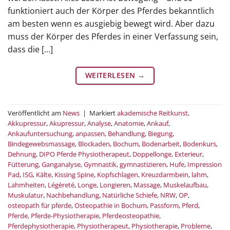
funktioniert auch der Körper des Pferdes bekanntlich
am besten wenn es ausgiebig bewegt wird. Aber dazu
muss der Körper des Pferdes in einer Verfassung sein,
dass die […]
WEITERLESEN
→
Veröffentlicht am
News
|
Markiert
akademische Reitkunst
,
Akkupressur
,
Akupressur
,
Analyse
,
Anatomie
,
Ankauf
,
Ankaufuntersuchung
,
anpassen
,
Behandlung
,
Biegung
,
Bindegewebsmassage
,
Blockaden
,
Bochum
,
Bodenarbeit
,
Bodenkurs
,
Dehnung
,
DIPO Pferde Physiotherapeut
,
Doppellonge
,
Exterieur
,
Fütterung
,
Ganganalyse
,
Gymnastik
,
gymnastizieren
,
Hufe
,
Impression
Pad
,
ISG
,
Kälte
,
Kissing Spine
,
Kopfschlagen
,
Kreuzdarmbein
,
lahm
,
Lahmheiten
,
Légèreté
,
Longe
,
Longieren
,
Massage
,
Muskelaufbau
,
Muskulatur
,
Nachbehandlung
,
Natürliche Schiefe
,
NRW
,
OP
,
osteopath für pferde
,
Osteopathie in Bochum
,
Passform
,
Pferd
,
Pferde
,
Pferde-Physiotherapie
,
Pferdeosteopathie
,
Pferdephysiotherapie
,
Physiotherapeut
,
Physiotherapie
,
Probleme
,