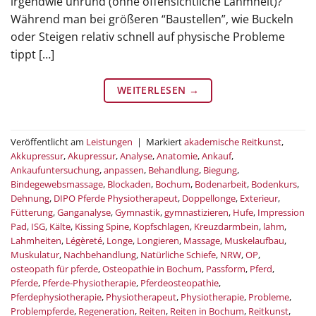
irgendwie unrund (ohne offensichtliche Lahmheit)?
Während man bei größeren “Baustellen”, wie Buckeln
oder Steigen relativ schnell auf physische Probleme
tippt […]
WEITERLESEN
→
Veröffentlicht am
Leistungen
|
Markiert
akademische Reitkunst
,
Akkupressur
,
Akupressur
,
Analyse
,
Anatomie
,
Ankauf
,
Ankaufuntersuchung
,
anpassen
,
Behandlung
,
Biegung
,
Bindegewebsmassage
,
Blockaden
,
Bochum
,
Bodenarbeit
,
Bodenkurs
,
Dehnung
,
DIPO Pferde Physiotherapeut
,
Doppellonge
,
Exterieur
,
Fütterung
,
Ganganalyse
,
Gymnastik
,
gymnastizieren
,
Hufe
,
Impression
Pad
,
ISG
,
Kälte
,
Kissing Spine
,
Kopfschlagen
,
Kreuzdarmbein
,
lahm
,
Lahmheiten
,
Légèreté
,
Longe
,
Longieren
,
Massage
,
Muskelaufbau
,
Muskulatur
,
Nachbehandlung
,
Natürliche Schiefe
,
NRW
,
OP
,
osteopath für pferde
,
Osteopathie in Bochum
,
Passform
,
Pferd
,
Pferde
,
Pferde-Physiotherapie
,
Pferdeosteopathie
,
Pferdephysiotherapie
,
Physiotherapeut
,
Physiotherapie
,
Probleme
,
Problempferde
,
Regeneration
,
Reiten
,
Reiten in Bochum
,
Reitkunst
,