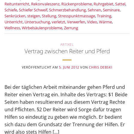
Reitunterricht
,
Rekonvaleszenz
,
Rückenprobleme
,
Ruhrgebiet
,
Sattel
,
Schiefe
,
Schiefer Schweif
,
Schmerzbehandlung
,
Sehnen
,
Seminare
,
Senkrücken
,
steigen
,
Stellung
,
Stresspunktmassage
,
Training
,
Unterricht
,
Untersuchung
,
verletzt
,
Verwerfen
,
Video
,
Wärme
,
Wellness
,
Wirbelsäulenprobleme
,
Zerrung
ARTIKEL
Vertrag zwischen Reiter und Pferd
VERÖFFENTLICHT AM
5. JUNI 2012
VON
CHRIS DEBSKI
Bei der täglichen Arbeit miteinander gehen Pferd und
Reiter einen Vertrag ein. Inhalte des Vertrags: $1 Beide
Seiten haben resultierend aus diesem Vertrag Rechte
und Pflichten. §2 Der Reiter wird Sorge dafür tragen
Hilfen so eindeutig zu geben wie möglich. Er bedient
sich dazu dem Grundsatz der Trennung der Hilfen. Er
wird also stets Hilfen […]