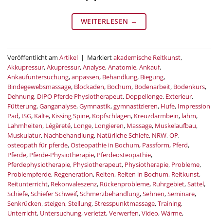
WEITERLESEN
→
Veröffentlicht am
Artikel
|
Markiert
akademische Reitkunst
,
Akkupressur
,
Akupressur
,
Analyse
,
Anatomie
,
Ankauf
,
Ankaufuntersuchung
,
anpassen
,
Behandlung
,
Biegung
,
Bindegewebsmassage
,
Blockaden
,
Bochum
,
Bodenarbeit
,
Bodenkurs
,
Dehnung
,
DIPO Pferde Physiotherapeut
,
Doppellonge
,
Exterieur
,
Fütterung
,
Ganganalyse
,
Gymnastik
,
gymnastizieren
,
Hufe
,
Impression
Pad
,
ISG
,
Kälte
,
Kissing Spine
,
Kopfschlagen
,
Kreuzdarmbein
,
lahm
,
Lahmheiten
,
Légèreté
,
Longe
,
Longieren
,
Massage
,
Muskelaufbau
,
Muskulatur
,
Nachbehandlung
,
Natürliche Schiefe
,
NRW
,
OP
,
osteopath für pferde
,
Osteopathie in Bochum
,
Passform
,
Pferd
,
Pferde
,
Pferde-Physiotherapie
,
Pferdeosteopathie
,
Pferdephysiotherapie
,
Physiotherapeut
,
Physiotherapie
,
Probleme
,
Problempferde
,
Regeneration
,
Reiten
,
Reiten in Bochum
,
Reitkunst
,
Reitunterricht
,
Rekonvaleszenz
,
Rückenprobleme
,
Ruhrgebiet
,
Sattel
,
Schiefe
,
Schiefer Schweif
,
Schmerzbehandlung
,
Sehnen
,
Seminare
,
Senkrücken
,
steigen
,
Stellung
,
Stresspunktmassage
,
Training
,
Unterricht
,
Untersuchung
,
verletzt
,
Verwerfen
,
Video
,
Wärme
,