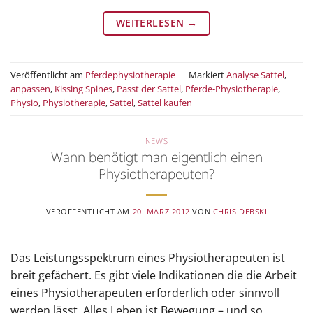
WEITERLESEN
→
Veröffentlicht am
Pferdephysiotherapie
|
Markiert
Analyse Sattel
,
anpassen
,
Kissing Spines
,
Passt der Sattel
,
Pferde-Physiotherapie
,
Physio
,
Physiotherapie
,
Sattel
,
Sattel kaufen
NEWS
Wann benötigt man eigentlich einen
Physiotherapeuten?
VERÖFFENTLICHT AM
20. MÄRZ 2012
VON
CHRIS DEBSKI
Das Leistungsspektrum eines Physiotherapeuten ist
breit gefächert. Es gibt viele Indikationen die die Arbeit
eines Physiotherapeuten erforderlich oder sinnvoll
werden lässt. Alles Leben ist Bewegung – und so