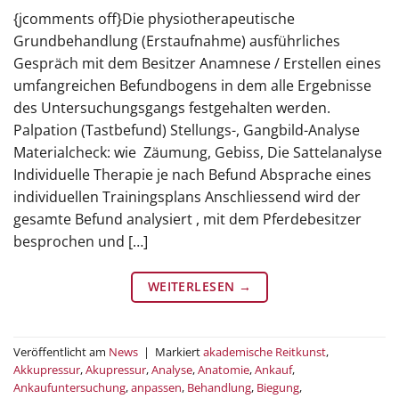
{jcomments off}Die physiotherapeutische
Grundbehandlung (Erstaufnahme) ausführliches
Gespräch mit dem Besitzer Anamnese / Erstellen eines
umfangreichen Befundbogens in dem alle Ergebnisse
des Untersuchungsgangs festgehalten werden.
Palpation (Tastbefund) Stellungs-, Gangbild-Analyse
Materialcheck: wie Zäumung, Gebiss, Die Sattelanalyse
Individuelle Therapie je nach Befund Absprache eines
individuellen Trainingsplans Anschliessend wird der
gesamte Befund analysiert , mit dem Pferdebesitzer
besprochen und […]
WEITERLESEN
→
Veröffentlicht am
News
|
Markiert
akademische Reitkunst
,
Akkupressur
,
Akupressur
,
Analyse
,
Anatomie
,
Ankauf
,
Ankaufuntersuchung
,
anpassen
,
Behandlung
,
Biegung
,