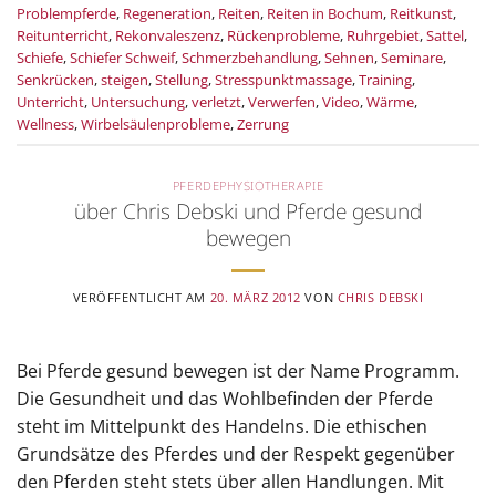
Problempferde
,
Regeneration
,
Reiten
,
Reiten in Bochum
,
Reitkunst
,
Reitunterricht
,
Rekonvaleszenz
,
Rückenprobleme
,
Ruhrgebiet
,
Sattel
,
Schiefe
,
Schiefer Schweif
,
Schmerzbehandlung
,
Sehnen
,
Seminare
,
Senkrücken
,
steigen
,
Stellung
,
Stresspunktmassage
,
Training
,
Unterricht
,
Untersuchung
,
verletzt
,
Verwerfen
,
Video
,
Wärme
,
Wellness
,
Wirbelsäulenprobleme
,
Zerrung
PFERDEPHYSIOTHERAPIE
über Chris Debski und Pferde gesund
bewegen
VERÖFFENTLICHT AM
20. MÄRZ 2012
VON
CHRIS DEBSKI
Bei Pferde gesund bewegen ist der Name Programm.
Die Gesundheit und das Wohlbefinden der Pferde
steht im Mittelpunkt des Handelns. Die ethischen
Grundsätze des Pferdes und der Respekt gegenüber
den Pferden steht stets über allen Handlungen. Mit