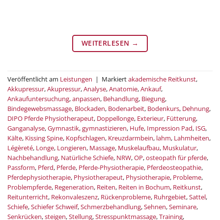
WEITERLESEN
→
Veröffentlicht am
Leistungen
|
Markiert
akademische Reitkunst
,
Akkupressur
,
Akupressur
,
Analyse
,
Anatomie
,
Ankauf
,
Ankaufuntersuchung
,
anpassen
,
Behandlung
,
Biegung
,
Bindegewebsmassage
,
Blockaden
,
Bodenarbeit
,
Bodenkurs
,
Dehnung
,
DIPO Pferde Physiotherapeut
,
Doppellonge
,
Exterieur
,
Fütterung
,
Ganganalyse
,
Gymnastik
,
gymnastizieren
,
Hufe
,
Impression Pad
,
ISG
,
Kälte
,
Kissing Spine
,
Kopfschlagen
,
Kreuzdarmbein
,
lahm
,
Lahmheiten
,
Légèreté
,
Longe
,
Longieren
,
Massage
,
Muskelaufbau
,
Muskulatur
,
Nachbehandlung
,
Natürliche Schiefe
,
NRW
,
OP
,
osteopath für pferde
,
Passform
,
Pferd
,
Pferde
,
Pferde-Physiotherapie
,
Pferdeosteopathie
,
Pferdephysiotherapie
,
Physiotherapeut
,
Physiotherapie
,
Probleme
,
Problempferde
,
Regeneration
,
Reiten
,
Reiten in Bochum
,
Reitkunst
,
Reitunterricht
,
Rekonvaleszenz
,
Rückenprobleme
,
Ruhrgebiet
,
Sattel
,
Schiefe
,
Schiefer Schweif
,
Schmerzbehandlung
,
Sehnen
,
Seminare
,
Senkrücken
,
steigen
,
Stellung
,
Stresspunktmassage
,
Training
,