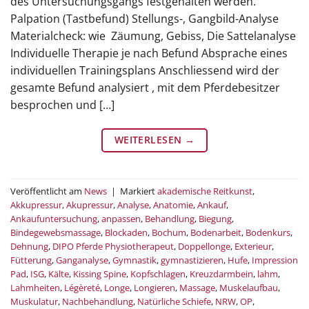
des Untersuchungsgangs festgehalten werden.
Palpation (Tastbefund) Stellungs-, Gangbild-Analyse
Materialcheck: wie Zäumung, Gebiss, Die Sattelanalyse
Individuelle Therapie je nach Befund Absprache eines
individuellen Trainingsplans Anschliessend wird der
gesamte Befund analysiert , mit dem Pferdebesitzer
besprochen und […]
WEITERLESEN
→
Veröffentlicht am
News
|
Markiert
akademische Reitkunst
,
Akkupressur
,
Akupressur
,
Analyse
,
Anatomie
,
Ankauf
,
Ankaufuntersuchung
,
anpassen
,
Behandlung
,
Biegung
,
Bindegewebsmassage
,
Blockaden
,
Bochum
,
Bodenarbeit
,
Bodenkurs
,
Dehnung
,
DIPO Pferde Physiotherapeut
,
Doppellonge
,
Exterieur
,
Fütterung
,
Ganganalyse
,
Gymnastik
,
gymnastizieren
,
Hufe
,
Impression
Pad
,
ISG
,
Kälte
,
Kissing Spine
,
Kopfschlagen
,
Kreuzdarmbein
,
lahm
,
Lahmheiten
,
Légèreté
,
Longe
,
Longieren
,
Massage
,
Muskelaufbau
,
Muskulatur
,
Nachbehandlung
,
Natürliche Schiefe
,
NRW
,
OP
,