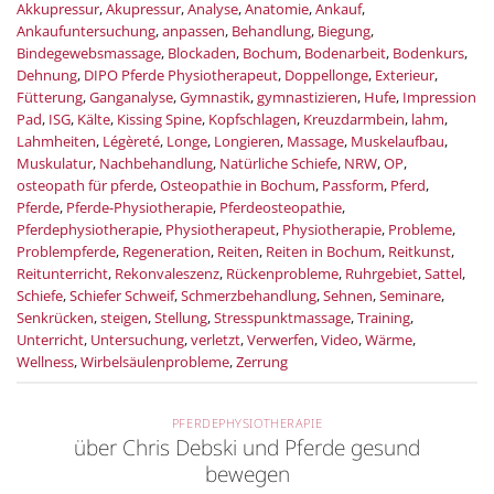
Akkupressur
,
Akupressur
,
Analyse
,
Anatomie
,
Ankauf
,
Ankaufuntersuchung
,
anpassen
,
Behandlung
,
Biegung
,
Bindegewebsmassage
,
Blockaden
,
Bochum
,
Bodenarbeit
,
Bodenkurs
,
Dehnung
,
DIPO Pferde Physiotherapeut
,
Doppellonge
,
Exterieur
,
Fütterung
,
Ganganalyse
,
Gymnastik
,
gymnastizieren
,
Hufe
,
Impression
Pad
,
ISG
,
Kälte
,
Kissing Spine
,
Kopfschlagen
,
Kreuzdarmbein
,
lahm
,
Lahmheiten
,
Légèreté
,
Longe
,
Longieren
,
Massage
,
Muskelaufbau
,
Muskulatur
,
Nachbehandlung
,
Natürliche Schiefe
,
NRW
,
OP
,
osteopath für pferde
,
Osteopathie in Bochum
,
Passform
,
Pferd
,
Pferde
,
Pferde-Physiotherapie
,
Pferdeosteopathie
,
Pferdephysiotherapie
,
Physiotherapeut
,
Physiotherapie
,
Probleme
,
Problempferde
,
Regeneration
,
Reiten
,
Reiten in Bochum
,
Reitkunst
,
Reitunterricht
,
Rekonvaleszenz
,
Rückenprobleme
,
Ruhrgebiet
,
Sattel
,
Schiefe
,
Schiefer Schweif
,
Schmerzbehandlung
,
Sehnen
,
Seminare
,
Senkrücken
,
steigen
,
Stellung
,
Stresspunktmassage
,
Training
,
Unterricht
,
Untersuchung
,
verletzt
,
Verwerfen
,
Video
,
Wärme
,
Wellness
,
Wirbelsäulenprobleme
,
Zerrung
PFERDEPHYSIOTHERAPIE
über Chris Debski und Pferde gesund
bewegen