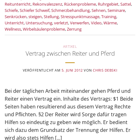
Reitunterricht
,
Rekonvaleszenz
,
Rückenprobleme
,
Ruhrgebiet
,
Sattel
,
Schiefe
,
Schiefer Schweif
,
Schmerzbehandlung
,
Sehnen
,
Seminare
,
Senkrücken
,
steigen
,
Stellung
,
Stresspunktmassage
,
Training
,
Unterricht
,
Untersuchung
,
verletzt
,
Verwerfen
,
Video
,
Wärme
,
Wellness
,
Wirbelsäulenprobleme
,
Zerrung
ARTIKEL
Vertrag zwischen Reiter und Pferd
VERÖFFENTLICHT AM
5. JUNI 2012
VON
CHRIS DEBSKI
Bei der täglichen Arbeit miteinander gehen Pferd und
Reiter einen Vertrag ein. Inhalte des Vertrags: $1 Beide
Seiten haben resultierend aus diesem Vertrag Rechte
und Pflichten. §2 Der Reiter wird Sorge dafür tragen
Hilfen so eindeutig zu geben wie möglich. Er bedient
sich dazu dem Grundsatz der Trennung der Hilfen. Er
wird also stets Hilfen […]