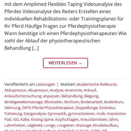
mit dem Amplimed Flexibles Taping Videoanalyse des
Pferdes Videoanalyse des Reiters Erstellen eines
individuellen Rehabilitations- oder Trainingsplanes für
Ihr Pferd Häufige Fragen zur Pferdephysiotherapie
Wann benötige ich einen Pferdephysiotherapeuten Wie
sieht der Ablauf der physiotherapeutischen
Behandlung […]
WEITERLESEN
→
Veröffentlicht am
Leistungen
|
Markiert
akademische Reitkunst
,
Akkupressur
,
Akupressur
,
Analyse
,
Anatomie
,
Ankauf
,
Ankaufuntersuchung
,
anpassen
,
Behandlung
,
Biegung
,
Bindegewebsmassage
,
Blockaden
,
Bochum
,
Bodenarbeit
,
Bodenkurs
,
Dehnung
,
DIPO Pferde Physiotherapeut
,
Doppellonge
,
Exterieur
,
Fütterung
,
Ganganalyse
,
Gymnastik
,
gymnastizieren
,
Hufe
,
Impression
Pad
,
ISG
,
Kälte
,
Kissing Spine
,
Kopfschlagen
,
Kreuzdarmbein
,
lahm
,
Lahmheiten
,
Légèreté
,
Longe
,
Longieren
,
Massage
,
Muskelaufbau
,