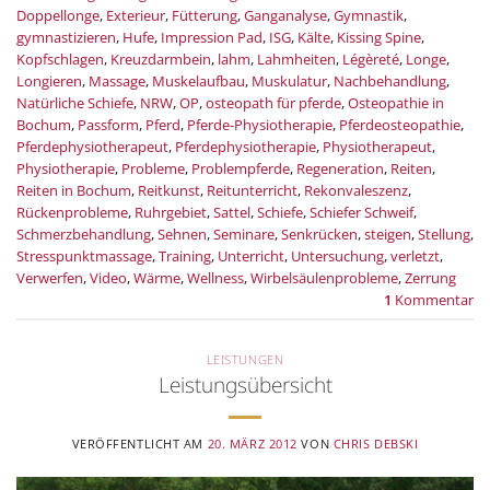
Doppellonge
,
Exterieur
,
Fütterung
,
Ganganalyse
,
Gymnastik
,
gymnastizieren
,
Hufe
,
Impression Pad
,
ISG
,
Kälte
,
Kissing Spine
,
Kopfschlagen
,
Kreuzdarmbein
,
lahm
,
Lahmheiten
,
Légèreté
,
Longe
,
Longieren
,
Massage
,
Muskelaufbau
,
Muskulatur
,
Nachbehandlung
,
Natürliche Schiefe
,
NRW
,
OP
,
osteopath für pferde
,
Osteopathie in
Bochum
,
Passform
,
Pferd
,
Pferde-Physiotherapie
,
Pferdeosteopathie
,
Pferdephysiotherapeut
,
Pferdephysiotherapie
,
Physiotherapeut
,
Physiotherapie
,
Probleme
,
Problempferde
,
Regeneration
,
Reiten
,
Reiten in Bochum
,
Reitkunst
,
Reitunterricht
,
Rekonvaleszenz
,
Rückenprobleme
,
Ruhrgebiet
,
Sattel
,
Schiefe
,
Schiefer Schweif
,
Schmerzbehandlung
,
Sehnen
,
Seminare
,
Senkrücken
,
steigen
,
Stellung
,
Stresspunktmassage
,
Training
,
Unterricht
,
Untersuchung
,
verletzt
,
Verwerfen
,
Video
,
Wärme
,
Wellness
,
Wirbelsäulenprobleme
,
Zerrung
1
Kommentar
LEISTUNGEN
Leistungsübersicht
VERÖFFENTLICHT AM
20. MÄRZ 2012
VON
CHRIS DEBSKI