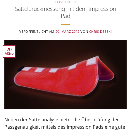
LEISTUNGEN
Satteldruckmessung mit dem Impression
Pad
VERÖFFENTLICHT AM
20. MÄRZ 2012
VON
CHRIS DEBSKI
20
März
Neben der Sattelanalyse bietet die Überprüfung der
Passgenauigkeit mittels des Impression Pads eine gute