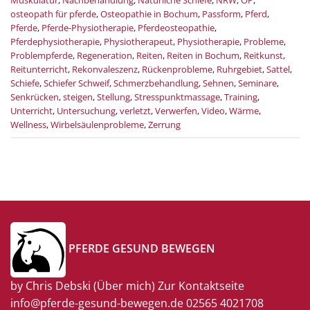
Muskulatur
,
Nachbehandlung
,
Natürliche Schiefe
,
NRW
,
OP
,
osteopath für pferde
,
Osteopathie in Bochum
,
Passform
,
Pferd
,
Pferde
,
Pferde-Physiotherapie
,
Pferdeosteopathie
,
Pferdephysiotherapie
,
Physiotherapeut
,
Physiotherapie
,
Probleme
,
Problempferde
,
Regeneration
,
Reiten
,
Reiten in Bochum
,
Reitkunst
,
Reitunterricht
,
Rekonvaleszenz
,
Rückenprobleme
,
Ruhrgebiet
,
Sattel
,
Schiefe
,
Schiefer Schweif
,
Schmerzbehandlung
,
Sehnen
,
Seminare
,
Senkrücken
,
steigen
,
Stellung
,
Stresspunktmassage
,
Training
,
Unterricht
,
Untersuchung
,
verletzt
,
Verwerfen
,
Video
,
Wärme
,
Wellness
,
Wirbelsäulenprobleme
,
Zerrung
PFERDE GESUND BEWEGEN
by Chris Debski
(Über mich)
Zur Kontaktseite
info@pferde-gesund-bewegen.de
02565 4021708