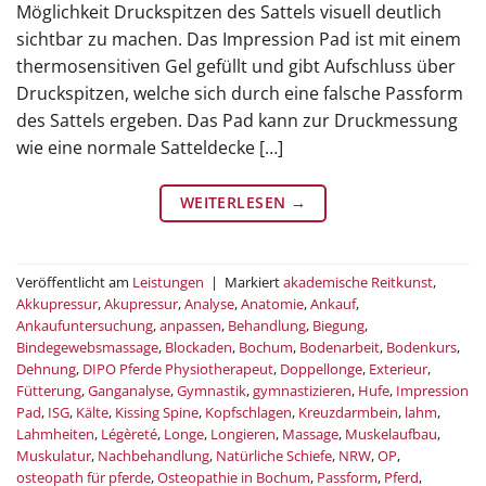
Möglichkeit Druckspitzen des Sattels visuell deutlich
sichtbar zu machen. Das Impression Pad ist mit einem
thermosensitiven Gel gefüllt und gibt Aufschluss über
Druckspitzen, welche sich durch eine falsche Passform
des Sattels ergeben. Das Pad kann zur Druckmessung
wie eine normale Satteldecke […]
WEITERLESEN
→
Veröffentlicht am
Leistungen
|
Markiert
akademische Reitkunst
,
Akkupressur
,
Akupressur
,
Analyse
,
Anatomie
,
Ankauf
,
Ankaufuntersuchung
,
anpassen
,
Behandlung
,
Biegung
,
Bindegewebsmassage
,
Blockaden
,
Bochum
,
Bodenarbeit
,
Bodenkurs
,
Dehnung
,
DIPO Pferde Physiotherapeut
,
Doppellonge
,
Exterieur
,
Fütterung
,
Ganganalyse
,
Gymnastik
,
gymnastizieren
,
Hufe
,
Impression
Pad
,
ISG
,
Kälte
,
Kissing Spine
,
Kopfschlagen
,
Kreuzdarmbein
,
lahm
,
Lahmheiten
,
Légèreté
,
Longe
,
Longieren
,
Massage
,
Muskelaufbau
,
Muskulatur
,
Nachbehandlung
,
Natürliche Schiefe
,
NRW
,
OP
,
osteopath für pferde
,
Osteopathie in Bochum
,
Passform
,
Pferd
,