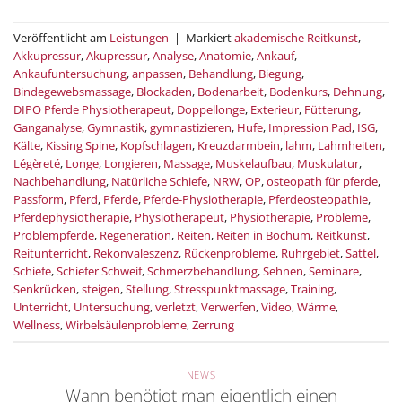
Veröffentlicht am
Leistungen
|
Markiert
akademische Reitkunst
,
Akkupressur
,
Akupressur
,
Analyse
,
Anatomie
,
Ankauf
,
Ankaufuntersuchung
,
anpassen
,
Behandlung
,
Biegung
,
Bindegewebsmassage
,
Blockaden
,
Bodenarbeit
,
Bodenkurs
,
Dehnung
,
DIPO Pferde Physiotherapeut
,
Doppellonge
,
Exterieur
,
Fütterung
,
Ganganalyse
,
Gymnastik
,
gymnastizieren
,
Hufe
,
Impression Pad
,
ISG
,
Kälte
,
Kissing Spine
,
Kopfschlagen
,
Kreuzdarmbein
,
lahm
,
Lahmheiten
,
Légèreté
,
Longe
,
Longieren
,
Massage
,
Muskelaufbau
,
Muskulatur
,
Nachbehandlung
,
Natürliche Schiefe
,
NRW
,
OP
,
osteopath für pferde
,
Passform
,
Pferd
,
Pferde
,
Pferde-Physiotherapie
,
Pferdeosteopathie
,
Pferdephysiotherapie
,
Physiotherapeut
,
Physiotherapie
,
Probleme
,
Problempferde
,
Regeneration
,
Reiten
,
Reiten in Bochum
,
Reitkunst
,
Reitunterricht
,
Rekonvaleszenz
,
Rückenprobleme
,
Ruhrgebiet
,
Sattel
,
Schiefe
,
Schiefer Schweif
,
Schmerzbehandlung
,
Sehnen
,
Seminare
,
Senkrücken
,
steigen
,
Stellung
,
Stresspunktmassage
,
Training
,
Unterricht
,
Untersuchung
,
verletzt
,
Verwerfen
,
Video
,
Wärme
,
Wellness
,
Wirbelsäulenprobleme
,
Zerrung
NEWS
Wann benötigt man eigentlich einen