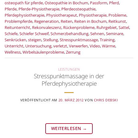
osteopath für pferde
,
Osteopathie in Bochum
,
Passform
,
Pferd
,
Pferde
,
Pferde-Physiotherapie
,
Pferdeosteopathie
,
Pferdephysiotherapie
,
Physiotherapeut
,
Physiotherapie
,
Probleme
,
Problempferde
,
Regeneration
,
Reiten
,
Reiten in Bochum
,
Reitkunst
,
Reitunterricht
,
Rekonvaleszenz
,
Rückenprobleme
,
Ruhrgebiet
,
Sattel
,
Schiefe
,
Schiefer Schweif
,
Schmerzbehandlung
,
Sehnen
,
Seminare
,
Senkrücken
,
steigen
,
Stellung
,
Stresspunktmassage
,
Training
,
Unterricht
,
Untersuchung
,
verletzt
,
Verwerfen
,
Video
,
Wärme
,
Wellness
,
Wirbelsäulenprobleme
,
Zerrung
LEISTUNGEN
Stresspunktmassage in der
Pferdephysiotherapie
VERÖFFENTLICHT AM
20. MÄRZ 2012
VON
CHRIS DEBSKI
WEITERLESEN
→