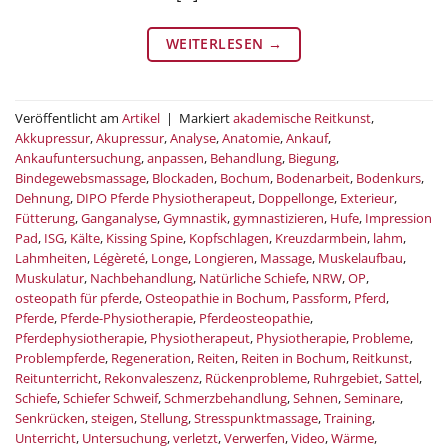
WEITERLESEN
→
Veröffentlicht am
Artikel
|
Markiert
akademische Reitkunst
,
Akkupressur
,
Akupressur
,
Analyse
,
Anatomie
,
Ankauf
,
Ankaufuntersuchung
,
anpassen
,
Behandlung
,
Biegung
,
Bindegewebsmassage
,
Blockaden
,
Bochum
,
Bodenarbeit
,
Bodenkurs
,
Dehnung
,
DIPO Pferde Physiotherapeut
,
Doppellonge
,
Exterieur
,
Fütterung
,
Ganganalyse
,
Gymnastik
,
gymnastizieren
,
Hufe
,
Impression
Pad
,
ISG
,
Kälte
,
Kissing Spine
,
Kopfschlagen
,
Kreuzdarmbein
,
lahm
,
Lahmheiten
,
Légèreté
,
Longe
,
Longieren
,
Massage
,
Muskelaufbau
,
Muskulatur
,
Nachbehandlung
,
Natürliche Schiefe
,
NRW
,
OP
,
osteopath für pferde
,
Osteopathie in Bochum
,
Passform
,
Pferd
,
Pferde
,
Pferde-Physiotherapie
,
Pferdeosteopathie
,
Pferdephysiotherapie
,
Physiotherapeut
,
Physiotherapie
,
Probleme
,
Problempferde
,
Regeneration
,
Reiten
,
Reiten in Bochum
,
Reitkunst
,
Reitunterricht
,
Rekonvaleszenz
,
Rückenprobleme
,
Ruhrgebiet
,
Sattel
,
Schiefe
,
Schiefer Schweif
,
Schmerzbehandlung
,
Sehnen
,
Seminare
,
Senkrücken
,
steigen
,
Stellung
,
Stresspunktmassage
,
Training
,
Unterricht
,
Untersuchung
,
verletzt
,
Verwerfen
,
Video
,
Wärme
,