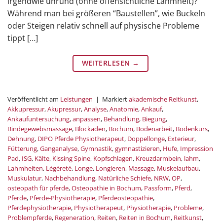
irgendwie unrund (ohne offensichtliche Lahmheit)?
Während man bei größeren “Baustellen”, wie Buckeln
oder Steigen relativ schnell auf physische Probleme
tippt […]
WEITERLESEN
→
Veröffentlicht am
Leistungen
|
Markiert
akademische Reitkunst
,
Akkupressur
,
Akupressur
,
Analyse
,
Anatomie
,
Ankauf
,
Ankaufuntersuchung
,
anpassen
,
Behandlung
,
Biegung
,
Bindegewebsmassage
,
Blockaden
,
Bochum
,
Bodenarbeit
,
Bodenkurs
,
Dehnung
,
DIPO Pferde Physiotherapeut
,
Doppellonge
,
Exterieur
,
Fütterung
,
Ganganalyse
,
Gymnastik
,
gymnastizieren
,
Hufe
,
Impression
Pad
,
ISG
,
Kälte
,
Kissing Spine
,
Kopfschlagen
,
Kreuzdarmbein
,
lahm
,
Lahmheiten
,
Légèreté
,
Longe
,
Longieren
,
Massage
,
Muskelaufbau
,
Muskulatur
,
Nachbehandlung
,
Natürliche Schiefe
,
NRW
,
OP
,
osteopath für pferde
,
Osteopathie in Bochum
,
Passform
,
Pferd
,
Pferde
,
Pferde-Physiotherapie
,
Pferdeosteopathie
,
Pferdephysiotherapie
,
Physiotherapeut
,
Physiotherapie
,
Probleme
,
Problempferde
,
Regeneration
,
Reiten
,
Reiten in Bochum
,
Reitkunst
,