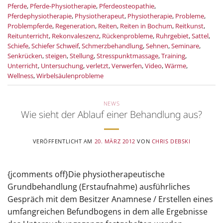
Pferde
,
Pferde-Physiotherapie
,
Pferdeosteopathie
,
Pferdephysiotherapie
,
Physiotherapeut
,
Physiotherapie
,
Probleme
,
Problempferde
,
Regeneration
,
Reiten
,
Reiten in Bochum
,
Reitkunst
,
Reitunterricht
,
Rekonvaleszenz
,
Rückenprobleme
,
Ruhrgebiet
,
Sattel
,
Schiefe
,
Schiefer Schweif
,
Schmerzbehandlung
,
Sehnen
,
Seminare
,
Senkrücken
,
steigen
,
Stellung
,
Stresspunktmassage
,
Training
,
Unterricht
,
Untersuchung
,
verletzt
,
Verwerfen
,
Video
,
Wärme
,
Wellness
,
Wirbelsäulenprobleme
NEWS
Wie sieht der Ablauf einer Behandlung aus?
VERÖFFENTLICHT AM
20. MÄRZ 2012
VON
CHRIS DEBSKI
{jcomments off}Die physiotherapeutische
Grundbehandlung (Erstaufnahme) ausführliches
Gespräch mit dem Besitzer Anamnese / Erstellen eines
umfangreichen Befundbogens in dem alle Ergebnisse