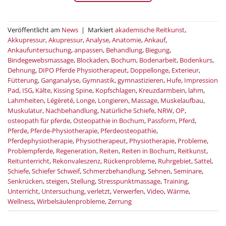
Veröffentlicht am
News
|
Markiert
akademische Reitkunst
,
Akkupressur
,
Akupressur
,
Analyse
,
Anatomie
,
Ankauf
,
Ankaufuntersuchung
,
anpassen
,
Behandlung
,
Biegung
,
Bindegewebsmassage
,
Blockaden
,
Bochum
,
Bodenarbeit
,
Bodenkurs
,
Dehnung
,
DIPO Pferde Physiotherapeut
,
Doppellonge
,
Exterieur
,
Fütterung
,
Ganganalyse
,
Gymnastik
,
gymnastizieren
,
Hufe
,
Impression
Pad
,
ISG
,
Kälte
,
Kissing Spine
,
Kopfschlagen
,
Kreuzdarmbein
,
lahm
,
Lahmheiten
,
Légèreté
,
Longe
,
Longieren
,
Massage
,
Muskelaufbau
,
Muskulatur
,
Nachbehandlung
,
Natürliche Schiefe
,
NRW
,
OP
,
osteopath für pferde
,
Osteopathie in Bochum
,
Passform
,
Pferd
,
Pferde
,
Pferde-Physiotherapie
,
Pferdeosteopathie
,
Pferdephysiotherapie
,
Physiotherapeut
,
Physiotherapie
,
Probleme
,
Problempferde
,
Regeneration
,
Reiten
,
Reiten in Bochum
,
Reitkunst
,
Reitunterricht
,
Rekonvaleszenz
,
Rückenprobleme
,
Ruhrgebiet
,
Sattel
,
Schiefe
,
Schiefer Schweif
,
Schmerzbehandlung
,
Sehnen
,
Seminare
,
Senkrücken
,
steigen
,
Stellung
,
Stresspunktmassage
,
Training
,
Unterricht
,
Untersuchung
,
verletzt
,
Verwerfen
,
Video
,
Wärme
,
Wellness
,
Wirbelsäulenprobleme
,
Zerrung