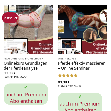
Bestseller
ANATOMIE UND BIOMECHANIK
ONLINEKURSE
Onlinekurs Grundlagen
Pferde effektiv massieren
der Pferdeanalyse
– Online Seminar
99,90
€
Enthält 19% MwSt.
Bewertet
89,90
€
mit
4.63
✓
Enthält 19% MwSt.
von 5
auch im Premium
✓
Abo enthalten
auch im Premium
Abo enthalten