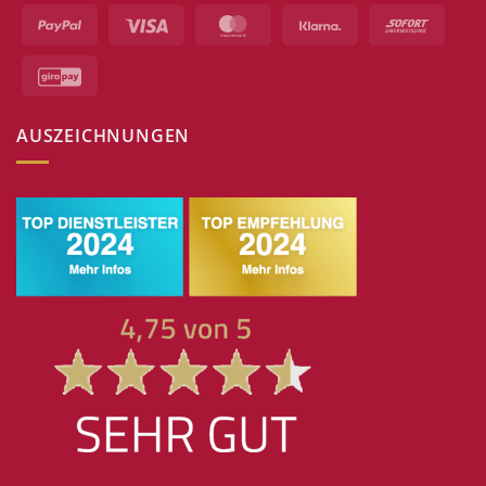
PayPal
Visa
MasterCard
Klarna
Sofort
GiroPay
AUSZEICHNUNGEN