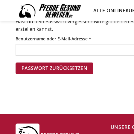
Zum
ALLE ONLINEKU
Inhalt
springen
Hast du dein Passwort vergessen? Bitte gib deinen B
erstellen kannst.
Erforderlich
Benutzername oder E-Mail-Adresse
*
PASSWORT ZURÜCKSETZEN
UNSERE 