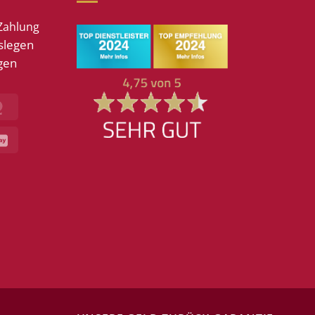
Zahlung
slegen
gen
MasterCard
GiroPay