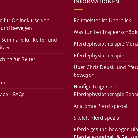
INFORMATIONEN
e für Onlinekurse von
Reitmeister im Überblick
sund bewegen
Was tun bei Trageerschöpf
 Seminare für Reiter und
Pferdephysiotherapie Müns
itzer
Pferdephysiotherapie
hing für Reiter
Über Chris Debski und Pfe
bewegen
 mehr
Häufige Fragen zur
rvice – FAQs
Pferdephysiotherapie Beha
Anatomie Pferd spezial
Skelett Pferd spezial
Pferde gesund bewegen Blo
Pferdegesundheit & Reitku