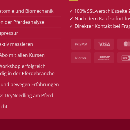
atomie und Biomechanik
✓ 100% SSL-verschlüsselte 
✓ Nach dem Kauf sofort lo
n der Pferdeanalyse
✓ Direkter Kontakt bei Fra
upressur
PayPal
Visa
ektiv massieren
bo mit allen Kursen
Klarna
Sofort
Workshop erfolgreich
dig in der Pferdebranche
sund bewegen Erfahrungen
ss DryNeedling am Pferd
icht