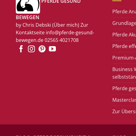
PFERDE GESUND
Pferde An
BEWEGEN
Grundlage
by Chris Debski
(Über mich)
Zur
Kontaktseite
info@pferde-gesund-
Pferde Ak
bewegen.de
02565 4021708
Pferde eff
Premium-A
Business 
selbststän
Pferde ge
Mastercla
Zur Übers