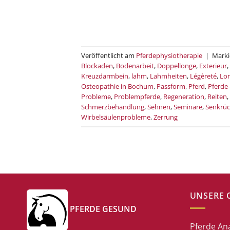
Veröffentlicht am
Pferdephysiotherapie
|
Marki
Blockaden
,
Bodenarbeit
,
Doppellonge
,
Exterieur
,
Kreuzdarmbein
,
lahm
,
Lahmheiten
,
Légèreté
,
Lo
Osteopathie in Bochum
,
Passform
,
Pferd
,
Pferde
Probleme
,
Problempferde
,
Regeneration
,
Reiten
,
Schmerzbehandlung
,
Sehnen
,
Seminare
,
Senkrü
Wirbelsäulenprobleme
,
Zerrung
UNSERE 
PFERDE GESUND
Pferde An