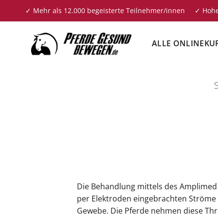
Zum
✓ Mehr als 12.000 begeisterte Teilnehmer/innen ✓ Hohe
Inhalt
springen
ALLE ONLINEKU
Die Behandlung mittels des Amplimed G
per Elektroden eingebrachten Ströme d
Gewebe. Die Pferde nehmen diese Thre