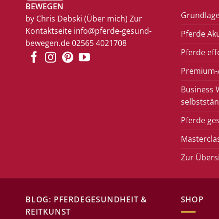
BEWEGEN
Grundlage
by Chris Debski
(Über mich)
Zur
Kontaktseite
info@pferde-gesund-
Pferde Ak
bewegen.de
02565 4021708
Pferde eff
Premium-A
Business 
selbststän
Pferde ge
Mastercla
Zur Übers
BLOG: PFERDEGESUNDHEIT &
SHOP
REITKUNST