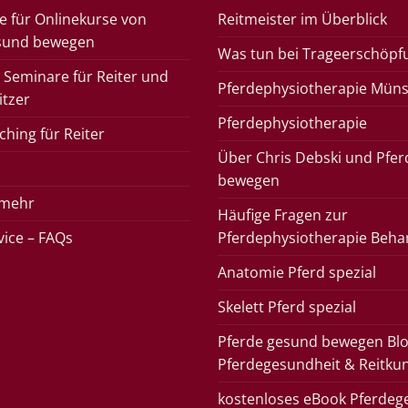
e für Onlinekurse von
Reitmeister im Überblick
sund bewegen
Was tun bei Trageerschöpf
 Seminare für Reiter und
Pferdephysiotherapie Müns
itzer
Pferdephysiotherapie
hing für Reiter
Über Chris Debski und Pfe
bewegen
 mehr
Häufige Fragen zur
rvice – FAQs
Pferdephysiotherapie Beha
Anatomie Pferd spezial
Skelett Pferd spezial
Pferde gesund bewegen Blo
Pferdegesundheit & Reitku
kostenloses eBook Pferdeg