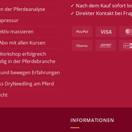
✓ Nach dem Kauf sofort lo
n der Pferdeanalyse
✓ Direkter Kontakt bei Fra
upressur
PayPal
Visa
ektiv massieren
bo mit allen Kursen
Klarna
Sofort
Workshop erfolgreich
dig in der Pferdebranche
sund bewegen Erfahrungen
ss DryNeedling am Pferd
icht
INFORMATIONEN