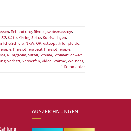
assen
,
Behandlung
,
Bindegewebsmassage
,
,
ISG
,
Kälte
,
Kissing Spine
,
Kopfschlagen
,
rliche Schiefe
,
NRW
,
OP
,
osteopath für pferde
,
herapie
,
Physiotherapeut
,
Physiotherapie
,
eme
,
Ruhrgebiet
,
Sattel
,
Schiefe
,
Schiefer Schweif
,
ung
,
verletzt
,
Verwerfen
,
Video
,
Wärme
,
Wellness
,
1
Kommentar
AUSZEICHNUNGEN
Zahlung