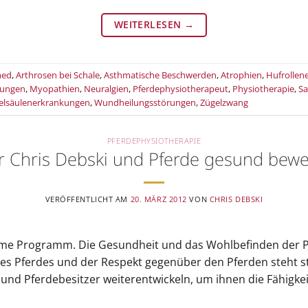
WEITERLESEN
→
med
,
Arthrosen bei Schale
,
Asthmatische Beschwerden
,
Atrophien
,
Hufrollen
nungen
,
Myopathien
,
Neuralgien
,
Pferdephysiotherapeut
,
Physiotherapie
,
Sa
elsäulenerkrankungen
,
Wundheilungsstörungen
,
Zügelzwang
PFERDEPHYSIOTHERAPIE
r Chris Debski und Pferde gesund bew
VERÖFFENTLICHT AM
20. MÄRZ 2012
VON
CHRIS DEBSKI
ame Programm. Die Gesundheit und das Wohlbefinden der Pf
es Pferdes und der Respekt gegenüber den Pferden steht st
 und Pferdebesitzer weiterentwickeln, um ihnen die Fähigkei