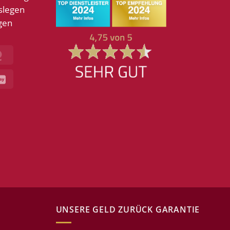
slegen
gen
MasterCard
GiroPay
UNSERE GELD ZURÜCK GARANTIE