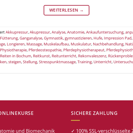
WEITERLESEN
→
ert
Akkupressur
,
Akupressur
,
Analyse
,
Anatomie
,
Ankaufuntersuchung
,
anp
Fütterung
,
Ganganalyse
,
Gymnastik
,
gymnastizieren
,
Hufe
,
Impression Pad
nge
,
Longieren
,
Massage
,
Muskelaufbau
,
Muskulatur
,
Nachbehandlung
,
Natü
-Physiotherapie
,
Pferdeosteopathie
,
Pferdephysiotherapeut
,
Pferdephysiot
Reiten in Bochum
,
Reitkunst
,
Reitunterricht
,
Rekonvaleszenz
,
Rückenprobl
cken
,
steigen
,
Stellung
,
Stresspunktmassage
,
Training
,
Unterricht
,
Untersuch
ONLINEKURSE
SICHERE ZAHLUNG
atomie und Biomechanik
✓ 100% SSL-verschlüsselte 