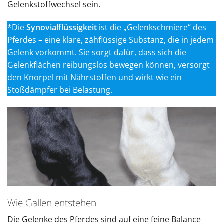
Gelenkstoffwechsel sein.
*Die
Synovialflüssigkeit
ist die „Gelenkschmiere“ des
Pferdes – eine klare, zähflüssige Substanz, die in jedem
Gelenk vorkommt. Sie sorgt dafür, dass sich die
Gelenkflächen reibungslos bewegen können, versorgt
den Knorpel mit Nährstoffen und wirkt wie ein
Stoßdämpfer bei Belastung.
Wie Gallen entstehen
Die Gelenke des Pferdes sind auf eine feine Balance