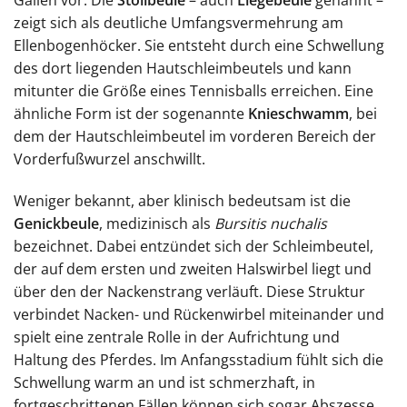
Gallen vor. Die
Stollbeule
– auch
Liegebeule
genannt –
zeigt sich als deutliche Umfangsvermehrung am
Ellenbogenhöcker. Sie entsteht durch eine Schwellung
des dort liegenden Hautschleimbeutels und kann
mitunter die Größe eines Tennisballs erreichen. Eine
ähnliche Form ist der sogenannte
Knieschwamm
, bei
dem der Hautschleimbeutel im vorderen Bereich der
Vorderfußwurzel anschwillt.
Weniger bekannt, aber klinisch bedeutsam ist die
Genickbeule
, medizinisch als
Bursitis nuchalis
bezeichnet. Dabei entzündet sich der Schleimbeutel,
der auf dem ersten und zweiten Halswirbel liegt und
über den der Nackenstrang verläuft. Diese Struktur
verbindet Nacken- und Rückenwirbel miteinander und
spielt eine zentrale Rolle in der Aufrichtung und
Haltung des Pferdes. Im Anfangsstadium fühlt sich die
Schwellung warm an und ist schmerzhaft, in
fortgeschrittenen Fällen können sich sogar Abszesse