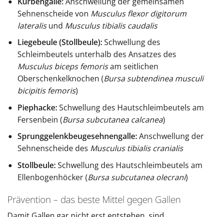
Kurbengalle:
Anschwellung der gemeinsamen
Sehnenscheide von
Musculus flexor digitorum
lateralis
und
Musculus tibialis caudalis
Liegebeule (Stollbeule):
Schwellung des
Schleimbeutels unterhalb des Ansatzes des
Musculus biceps femoris
am seitlichen
Oberschenkelknochen (
Bursa subtendinea musculi
bicipitis femoris
)
Piephacke:
Schwellung des Hautschleimbeutels am
Fersenbein (
Bursa subcutanea calcanea
)
Sprunggelenkbeugesehnengalle:
Anschwellung der
Sehnenscheide des
Musculus tibialis cranialis
Stollbeule:
Schwellung des Hautschleimbeutels am
Ellenbogenhöcker (
Bursa subcutanea olecrani
)
Prävention – das beste Mittel gegen Gallen
Damit Gallen gar nicht erst entstehen, sind