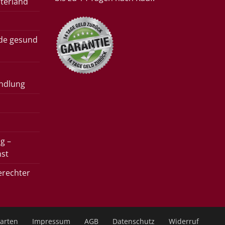
terland
rde gesund
ndlung
g –
nst
erechter
arten
Impressum
AGB
Datenschutz
Widerruf