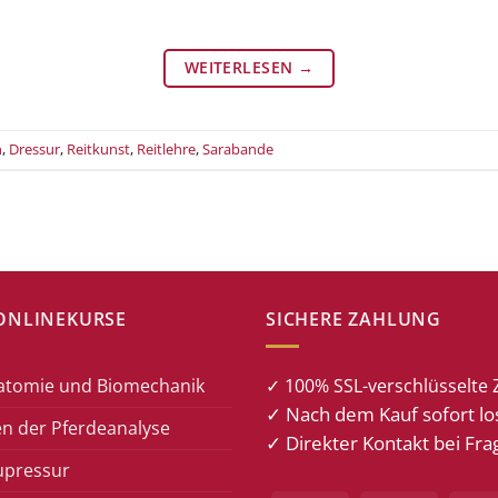
WEITERLESEN
→
n
,
Dressur
,
Reitkunst
,
Reitlehre
,
Sarabande
ONLINEKURSE
SICHERE ZAHLUNG
atomie und Biomechanik
✓ 100% SSL-verschlüsselte 
✓ Nach dem Kauf sofort lo
n der Pferdeanalyse
✓ Direkter Kontakt bei Fra
upressur