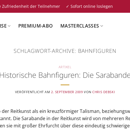
 Zufriedenheit der Teilnehmer ✓ Sofort online loslegen
RSE
PREMIUM-ABO
MASTERCLASSES
SCHLAGWORT-ARCHIVE:
BAHNFIGUREN
ARTIKEL
Historische Bahnfiguren: Die Saraband
VERÖFFENTLICHT AM
2. SEPTEMBER 2009
VON
CHRIS DEBSKI
 der Reitkunst als ein kreuzförmiger Talisman, beziehungswe
annt. Die Sarabande in der Reitkunst wird von mehreren Rei
n sie mit großer Ehrfurcht über diese eindeutig schwierige 