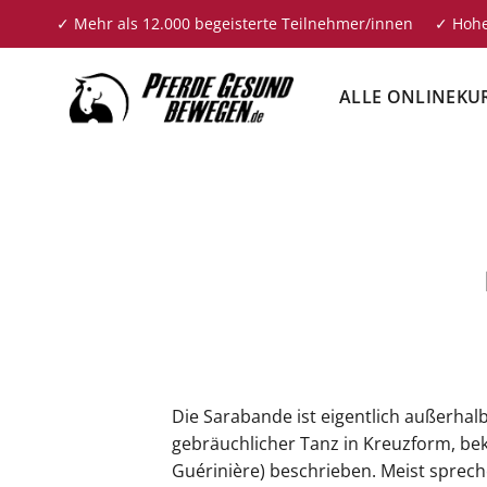
Zum
✓ Mehr als 12.000 begeisterte Teilnehmer/innen ✓ Hohe
Inhalt
springen
ALLE ONLINEKU
Die Sarabande ist eigentlich außerhalb
gebräuchlicher Tanz in Kreuzform, bek
Guérinière) beschrieben. Meist spreche