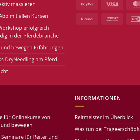
PayPal
Visa
ektiv massieren
bo mit allen Kursen
Klarna
Sofort
Workshop erfolgreich
dig in der Pferdebranche
sund bewegen Erfahrungen
ss DryNeedling am Pferd
icht
INFORMATIONEN
e für Onlinekurse von
Reitmeister im Überblick
sund bewegen
Was tun bei Trageerschöpf
 Seminare für Reiter und