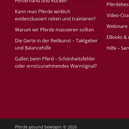
Hinterhand und Rücken
Pferdebes
Kann man Pferde wirklich
Video-Coac
evidenzbasiert reiten und trainieren?
Webinare
Warum wir Pferde massieren sollten
EBooks &
Die Gerte in der Reitkunst – Taktgeber
und Balancehilfe
Hilfe – Se
Gallen beim Pferd – Schönheitsfehler
oder ernstzunehmendes Warnsignal?
Pferde gesund bewegen
© 2026