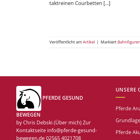
taktreinen Courbetten […]
Veröffentlicht am
Artikel
|
Markiert
Bahnfigure
UNSERE 
PFERDE GESUND
Pferde An
BEWEGEN
Grundlage
by Chris Debski
(Über mich)
Zur
Kontaktseite
info@pferde-gesund-
Pferde Ak
bewegen.de
02565 4021708