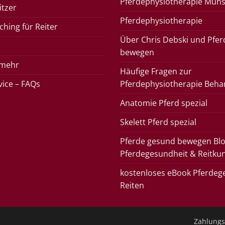
Pferdephysiotherapie Müns
itzer
Pferdephysiotherapie
hing für Reiter
Über Chris Debski und Pfe
bewegen
 mehr
Häufige Fragen zur
rvice – FAQs
Pferdephysiotherapie Beha
Anatomie Pferd spezial
Skelett Pferd spezial
Pferde gesund bewegen Blo
Pferdegesundheit & Reitku
kostenloses eBook Pferdeg
Reiten
Zahlungs