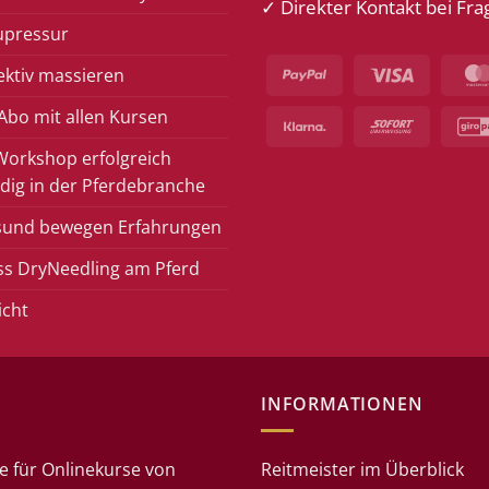
✓ Direkter Kontakt bei Fra
upressur
PayPal
Visa
ektiv massieren
bo mit allen Kursen
Klarna
Sofort
Workshop erfolgreich
dig in der Pferdebranche
sund bewegen Erfahrungen
ss DryNeedling am Pferd
icht
INFORMATIONEN
e für Onlinekurse von
Reitmeister im Überblick