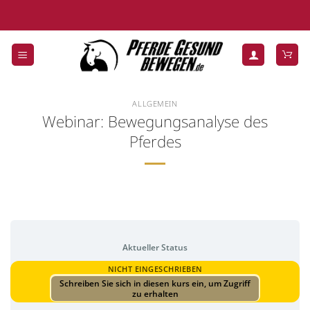
Zum
Inhalt
springen
ALLGEMEIN
Webinar: Bewegungsanalyse des
Pferdes
Aktueller Status
NICHT EINGESCHRIEBEN
Schreiben Sie sich in diesen kurs ein, um Zugriff
zu erhalten