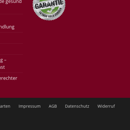
rde gesund
ndlung
g –
nst
erechter
arten
Impressum
AGB
Datenschutz
Widerruf