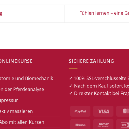
g
Fühlen lernen – eine 
ONLINEKURSE
SICHERE ZAHLUNG
atomie und Biomechanik
✓ 100% SSL-verschlüsselte 
✓ Nach dem Kauf sofort lo
n der Pferdeanalyse
✓ Direkter Kontakt bei Fra
upressur
PayPal
Visa
ektiv massieren
bo mit allen Kursen
Klarna
Sofort