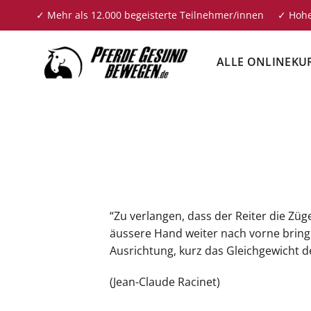
Zum
✓ Mehr als 12.000 begeisterte Teilnehmer/innen ✓ Hohe
Inhalt
springen
ALLE ONLINEKU
“Zu verlangen, dass der Reiter die Zü
äussere Hand weiter nach vorne bringe
Ausrichtung, kurz das Gleichgewicht 
(Jean-Claude Racinet)