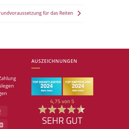
Grundvoraussetzung für das Reiten
AUSZEICHNUNGEN
Zahlung
slegen
gen
MasterCard
GiroPay