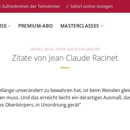
 Zufriedenheit der Teilnehmer ✓ Sofort online loslegen
RSE
PREMIUM-ABO
MASTERCLASSES
ARTIKEL
,
BLOG
,
ZITATE DER ALTEN MEISTER
Zitate von Jean Claude Racinet
gellänge unverändert zu bewahren hat, ist beim Wenden glei
n muss. Und das erreicht leicht ein derartiges Ausmaß, das
des Oberkörpers, in Unordnung gerät”