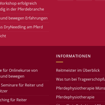
Workshop erfolgreich
dig in der Pferdebranche
sund bewegen Erfahrungen
ss DryNeedling am Pferd
icht
INFORMATIONEN
e für Onlinekurse von
Reitmeister im Überblick
sund bewegen
Was tun bei Trageerschöpf
 Seminare für Reiter und
Pferdephysiotherapie Müns
itzer
Pferdephysiotherapie
hing für Reiter