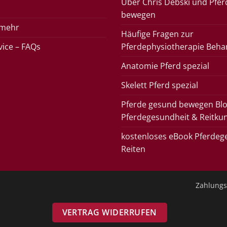
Über Chris Debski und Pfe
bewegen
 mehr
Häufige Fragen zur
rvice – FAQs
Pferdephysiotherapie Beha
Anatomie Pferd spezial
Skelett Pferd spezial
Pferde gesund bewegen Blo
Pferdegesundheit & Reitku
kostenloses eBook Pferdeg
Reiten
Zahlungs
VERTRAG WIDERRUFEN