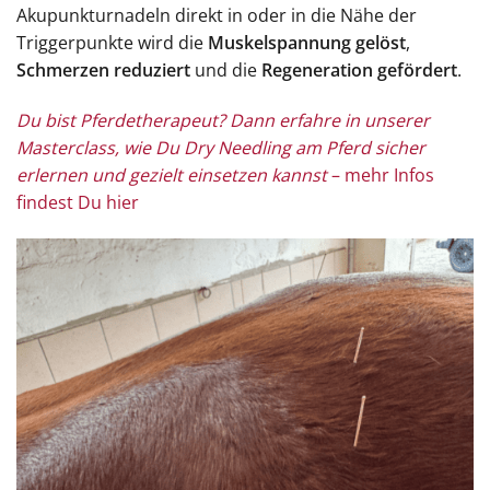
Akupunkturnadeln direkt in oder in die Nähe der
Triggerpunkte wird die
Muskelspannung gelöst
,
Schmerzen reduziert
und die
Regeneration gefördert
.
Du bist Pferdetherapeut? Dann erfahre in unserer
Masterclass, wie Du Dry Needling am Pferd sicher
erlernen und gezielt einsetzen kannst
– mehr Infos
findest Du hier