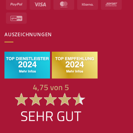
PayPal
Visa
MasterCard
Klarna
Sofort
GiroPay
AUSZEICHNUNGEN